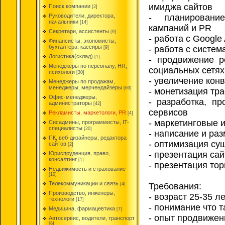
имиджа сайтов
Поиск компании
[2]
- планировани
Руководители, директора,
начальники
[14]
кампаний и PR
Секретари, ассистенты
[9]
- работа с Google
Финансисты, экономисты,
бухгалтера, кассиры
- работа с систе
[9]
Логистика(склад)
[1]
- продвижение р
Менеджеры по персоналу, HR,
социальных сетях
психологи
[30]
- увеличение кон
Менеджеры по продажам,
менеджеры, мерчендайзеры
[69]
- монетизация тр
Офис-менеджеры,
- разработка, п
администраторы
[42]
сервисов
Рекламисты, маркетологи, PR
[4]
- маркетинговые 
Сисадмины, программисты, IT-
специалисты
[20]
- написание и ра
ПК, веб-дизайнеры, редактора
- оптимизация су
сайтов
[2]
- презентация са
Юриспруденция, право,
консалтинг
[1]
- презентация то
Недвижимость и страхование
[10]
Телекоммуникации и связь
Требования:
[4]
Производство, инженеры,
- возраст 25-35 ле
технологи
[17]
- понимание что т
Медицина, фармацевтика
[7]
- опыт продвижен
Автосервис, водители, транспорт
[6]