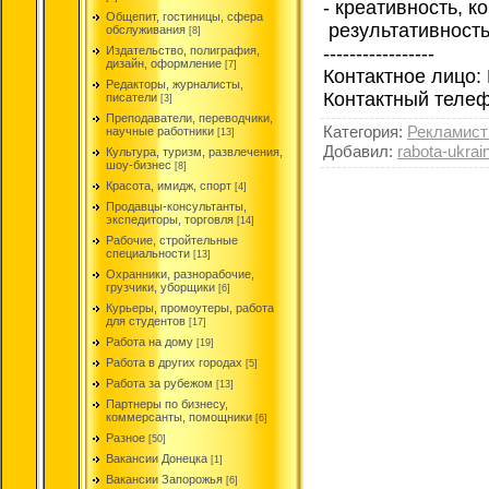
- креативность, к
Общепит, гостиницы, сфера
результативность
обслуживания
[8]
-----------------
Издательство, полиграфия,
дизайн, оформление
[7]
Контактное лицо:
Редакторы, журналисты,
Контактный телеф
писатели
[3]
Преподаватели, переводчики,
Категория
:
Рекламист
научные работники
[13]
Добавил
:
rabota-ukrai
Культура, туризм, развлечения,
шоу-бизнес
[8]
Красота, имидж, спорт
[4]
Продавцы-консультанты,
экспедиторы, торговля
[14]
Рабочие, стройтельные
специальности
[13]
Охранники, разнорабочие,
грузчики, уборщики
[6]
Курьеры, промоутеры, работа
для студентов
[17]
Работа на дому
[19]
Работа в других городах
[5]
Работа за рубежом
[13]
Партнеры по бизнесу,
коммерсанты, помощники
[6]
Разное
[50]
Вакансии Донецка
[1]
Вакансии Запорожья
[6]