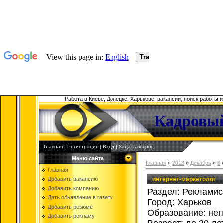
Работа в Киеве, Донецке, Харькове: вакансии, поиск работы 
Кадровый
Главная
|
Регистрация
|
Вход
|
Задать вопрос
Меню сайта
Главная
»
2013
»
Декабрь
»
6
»
Главная
интернет-маркетолог
Добавить вакансию
Добавить компанию
Раздел: Рекламис
Дать обьявление в газету
Город: Харьков
Добавить резюме
Образование: не
Добавить рекламу
Возраст: до 30 ле