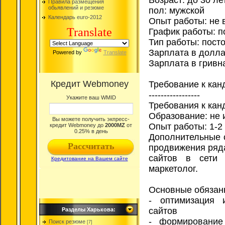
Правила размещения
обьявлений и резюме
пол: мужской
Календарь euro-2012
Опыт работы: не 
Translate
График работы: п
Тип работы: пост
Зарплата в долла
Powered by
Translate
Зарплата в гривн
Требование к кан
-----------------
Требования к кан
Образование: не 
Опыт работы: 1-2
Дополнительные 
продвижения ряд
сайтов в сети 
маркетолог.
Основные обязан
- оптимизация 
сайтов
Разделы Харькова:
- формирование
Поиск резюме
[7]