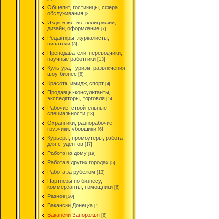
Общепит, гостиницы, сфера
обслуживания
[8]
Издательство, полиграфия,
дизайн, оформление
[7]
Редакторы, журналисты,
писатели
[3]
Преподаватели, переводчики,
научные работники
[13]
Культура, туризм, развлечения,
шоу-бизнес
[8]
Красота, имидж, спорт
[4]
Продавцы-консультанты,
экспедиторы, торговля
[14]
Рабочие, стройтельные
специальности
[13]
Охранники, разнорабочие,
грузчики, уборщики
[6]
Курьеры, промоутеры, работа
для студентов
[17]
Работа на дому
[19]
Работа в других городах
[5]
Работа за рубежом
[13]
Партнеры по бизнесу,
коммерсанты, помощники
[6]
Разное
[50]
Вакансии Донецка
[1]
Вакансии Запорожья
[6]