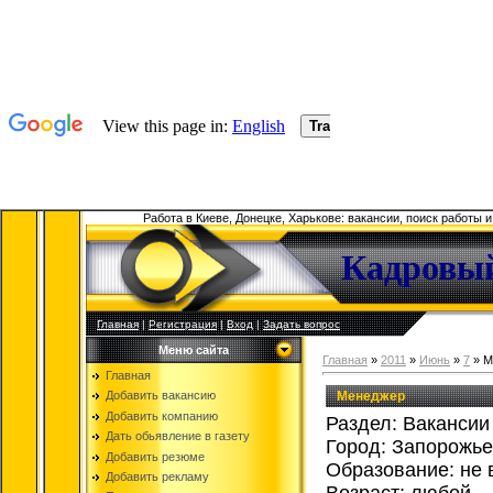
Работа в Киеве, Донецке, Харькове: вакансии, поиск работы 
Кадровый
Главная
|
Регистрация
|
Вход
|
Задать вопрос
Меню сайта
Главная
»
2011
»
Июнь
»
7
» М
Главная
Менеджер
Добавить вакансию
Добавить компанию
Раздел: Вакансии
Дать обьявление в газету
Город: Запорожье
Добавить резюме
Образование: не 
Добавить рекламу
Возраст: любой