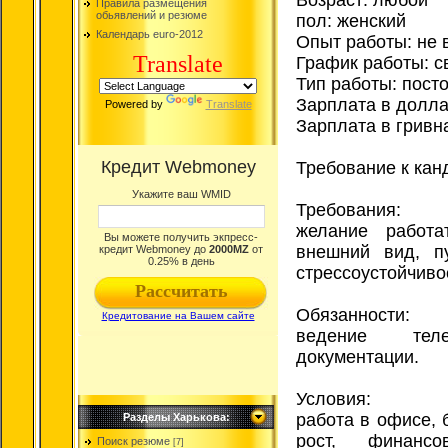
Правила размещения
обьявлений и резюме
пол: женский
Календарь euro-2012
Опыт работы: не 
Translate
График работы: 
Тип работы: пост
Зарплата в долла
Powered by
Translate
Зарплата в гривн
Требование к кан
Требования:
желание работа
внешний вид, пу
стрессоустойчиво
Обязанности:
ведение тел
документации.
Условия:
работа в офисе, 
Разделы Харькова:
рост, финансо
Поиск резюме
[7]