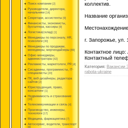
коллектив.
Поиск компании
[2]
Руководители, директора,
начальники
[14]
Название органи
Секретари, ассистенты
[9]
Финансисты, экономисты,
бухгалтера, кассиры
Местонахождение
[9]
Логистика(склад)
[1]
Менеджеры по персоналу, HR,
г. Запорожье, ул.
психологи
[30]
Менеджеры по продажам,
менеджеры, мерчендайзеры
[69]
Контактное лицо:
Офис-менеджеры,
Контактный телеф
администраторы
[42]
Рекламисты, маркетологи, PR
[4]
Категория
:
Вакансии 
Сисадмины, программисты, IT-
rabota-ukraine
специалисты
[20]
ПК, веб-дизайнеры, редактора
сайтов
[2]
Юриспруденция, право,
консалтинг
[1]
Недвижимость и страхование
[10]
Телекоммуникации и связь
[4]
Производство, инженеры,
технологи
[17]
Медицина, фармацевтика
[7]
Автосервис, водители, транспорт
[6]