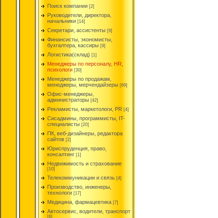
Поиск компании
[2]
Руководители, директора,
начальники
[14]
Секретари, ассистенты
[9]
Финансисты, экономисты,
бухгалтера, кассиры
[9]
Логистика(склад)
[1]
Менеджеры по персоналу, HR,
психологи
[30]
Менеджеры по продажам,
менеджеры, мерчендайзеры
[69]
Офис-менеджеры,
администраторы
[42]
Рекламисты, маркетологи, PR
[4]
Сисадмины, программисты, IT-
специалисты
[20]
ПК, веб-дизайнеры, редактора
сайтов
[2]
Юриспруденция, право,
консалтинг
[1]
Недвижимость и страхование
[10]
Телекоммуникации и связь
[4]
Производство, инженеры,
технологи
[17]
Медицина, фармацевтика
[7]
Автосервис, водители, транспорт
[6]