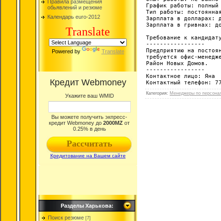
Правила размещения
График работы: полный 
обьявлений и резюме
Тип работы: постоянная
Календарь euro-2012
Зарплата в долларах: д
Зарплата в гривнах: до
Translate
Требование к кандидату
-----------------

Предприятию на постоян
Powered by
Translate
требуется офис-менедже
Район Новых Домов.

-----------------

Контактное лицо: Яна

Контактный телефон: 7
Категория
:
Менеджеры по персонал
Разделы Харькова:
Поиск резюме
[7]