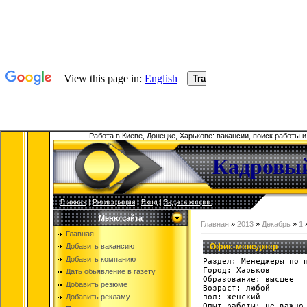
Работа в Киеве, Донецке, Харькове: вакансии, поиск работы 
Кадровый
Главная
|
Регистрация
|
Вход
|
Задать вопрос
Меню сайта
Главная
»
2013
»
Декабрь
»
1
Главная
Офис-менеджер
Добавить вакансию
Добавить компанию
Раздел: Менеджеры по п
Город: Харьков

Дать обьявление в газету
Образование: высшее

Добавить резюме
Возраст: любой

пол: женский

Добавить рекламу
Опыт работы: не важно
