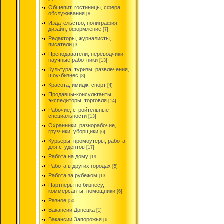
Общепит, гостиницы, сфера
обслуживания
[8]
Издательство, полиграфия,
дизайн, оформление
[7]
Редакторы, журналисты,
писатели
[3]
Преподаватели, переводчики,
научные работники
[13]
Культура, туризм, развлечения,
шоу-бизнес
[8]
Красота, имидж, спорт
[4]
Продавцы-консультанты,
экспедиторы, торговля
[14]
Рабочие, стройтельные
специальности
[13]
Охранники, разнорабочие,
грузчики, уборщики
[6]
Курьеры, промоутеры, работа
для студентов
[17]
Работа на дому
[19]
Работа в других городах
[5]
Работа за рубежом
[13]
Партнеры по бизнесу,
коммерсанты, помощники
[6]
Разное
[50]
Вакансии Донецка
[1]
Вакансии Запорожья
[6]