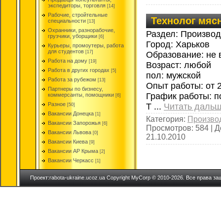
экспедиторы, торговля
[14]
Рабочие, стройтельные
Технолог мяс
специальности
[13]
Охранники, разнорабочие,
Раздел: Производ
грузчики, уборщики
[6]
Город: Харьков
Курьеры, промоутеры, работа
для студентов
[17]
Образование: не 
Работа на дому
[19]
Возраст: любой
Работа в других городах
[5]
пол: мужской
Работа за рубежом
[13]
Опыт работы: от 2
Партнеры по бизнесу,
График работы: п
коммерсанты, помощники
[6]
Разное
Т
...
Читать дальш
[50]
Вакансии Донецка
[1]
Категория:
Производ
Вакансии Запорожья
[6]
Просмотров:
584
|
Д
Вакансии Львова
[0]
21.10.2010
Вакансии Киева
[9]
Вакансии АР Крыма
[2]
Вакансии Черкасс
[1]
Проект:rabota-ukraine.ucoz.ua Copyright MyCorp © 2010-2026. Все права з