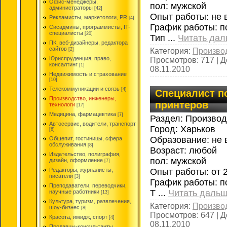
Офис-менеджеры,
пол: мужской
администраторы
[42]
Опыт работы: не 
Рекламисты, маркетологи, PR
[4]
График работы: п
Сисадмины, программисты, IT-
специалисты
[20]
Тип
...
Читать дал
ПК, веб-дизайнеры, редактора
сайтов
Категория:
Производ
[2]
Юриспруденция, право,
Просмотров:
717
|
Д
консалтинг
[1]
08.11.2010
Недвижимость и страхование
[10]
Телекоммуникации и связь
[4]
Специалист п
Производство, инженеры,
принтеров
технологи
[17]
Медицина, фармацевтика
[7]
Раздел: Производ
Автосервис, водители, транспорт
Город: Харьков
[6]
Образование: не 
Общепит, гостиницы, сфера
обслуживания
[8]
Возраст: любой
Издательство, полиграфия,
пол: мужской
дизайн, оформление
[7]
Опыт работы: от 2
Редакторы, журналисты,
писатели
[3]
График работы: п
Преподаватели, переводчики,
Т
...
Читать дальш
научные работники
[13]
Культура, туризм, развлечения,
Категория:
Производ
шоу-бизнес
[8]
Просмотров:
647
|
Д
Красота, имидж, спорт
[4]
08.11.2010
Продавцы-консультанты,