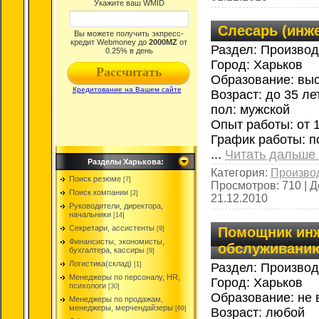
Слесарь (инж
Раздел: Производ
Город: Харьков
Образование: вы
Возраст: до 35 ле
пол: мужской
Опыт работы: от 
График работы: п
...
Читать дальше
Разделы Харькова:
Категория:
Производ
Поиск резюме
[7]
Просмотров:
710
|
Д
Поиск компании
[2]
21.12.2010
Руководители, директора,
начальники
[14]
Секретари, ассистенты
Помощник инж
[9]
Финансисты, экономисты,
обслуживани
бухгалтера, кассиры
[9]
Логистика(склад)
Раздел: Производ
[1]
Менеджеры по персоналу, HR,
Город: Харьков
психологи
[30]
Образование: не 
Менеджеры по продажам,
менеджеры, мерчендайзеры
[69]
Возраст: любой