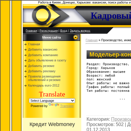
Работа в Киеве, Донецке, Харькове: вакансии, поиск работы 
Кадровый
Главная
|
Регистрация
|
Вход
|
Задать вопрос
Меню сайта
Главная
»
Производство, инже
Главная
Добавить вакансию
Модельер-кон
Добавить компанию
Дать обьявление в газету
Раздел: Производство, 
Добавить резюме
Город: Харьков

Добавить рекламу
Образование: высшее

Возраст: любой

Правила размещения
пол: женский

обьявлений и резюме
Опыт работы: не важно

Календарь euro-2012
График работы: полный 
Тип работы: постоянна

Translate
... 
Powered by
Translate
Категория:
Производ
Просмотров:
502
|
Д
01.12.2013