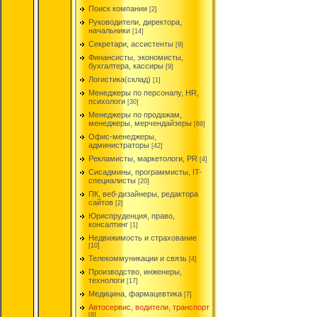
Поиск компании
[2]
Руководители, директора,
начальники
[14]
Секретари, ассистенты
[9]
Финансисты, экономисты,
бухгалтера, кассиры
[9]
Логистика(склад)
[1]
Менеджеры по персоналу, HR,
психологи
[30]
Менеджеры по продажам,
менеджеры, мерчендайзеры
[69]
Офис-менеджеры,
администраторы
[42]
Рекламисты, маркетологи, PR
[4]
Сисадмины, программисты, IT-
специалисты
[20]
ПК, веб-дизайнеры, редактора
сайтов
[2]
Юриспруденция, право,
консалтинг
[1]
Недвижимость и страхование
[10]
Телекоммуникации и связь
[4]
Производство, инженеры,
технологи
[17]
Медицина, фармацевтика
[7]
Автосервис, водители, транспорт
[6]