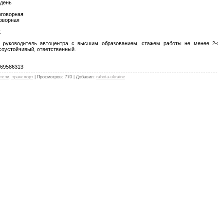
 день
оговорная
говорная
:
 руководитель автоцентра с высшим образованием, стажем работы не менее 2-х
соустойчивый, ответственный.
969586313
тели, транспорт
|
Просмотров
:
770
|
Добавил
:
rabota-ukraine