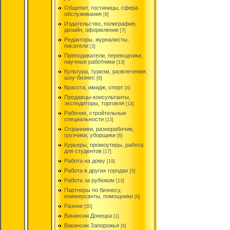
Общепит, гостиницы, сфера
обслуживания
[8]
Издательство, полиграфия,
дизайн, оформление
[7]
Редакторы, журналисты,
писатели
[3]
Преподаватели, переводчики,
научные работники
[13]
Культура, туризм, развлечения,
шоу-бизнес
[8]
Красота, имидж, спорт
[4]
Продавцы-консультанты,
экспедиторы, торговля
[14]
Рабочие, стройтельные
специальности
[13]
Охранники, разнорабочие,
грузчики, уборщики
[6]
Курьеры, промоутеры, работа
для студентов
[17]
Работа на дому
[19]
Работа в других городах
[5]
Работа за рубежом
[13]
Партнеры по бизнесу,
коммерсанты, помощники
[6]
Разное
[50]
Вакансии Донецка
[1]
Вакансии Запорожья
[6]