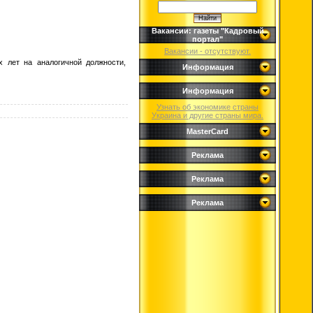
Вакансии: газеты "Кадровый
портал"
Вакансии - отсутствуют.
 лет на аналогичной должности,
Информация
Информация
Узнать об экономике страны
Украина и другие страны мира.
MasterCard
Реклама
Реклама
Реклама