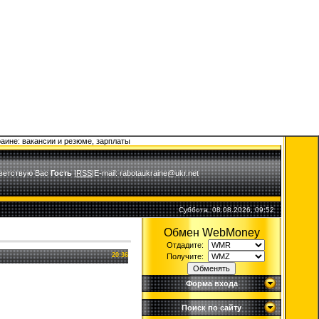
раине: вакансии и резюме, зарплаты
ветствую Вас
Гость
|
RSS
|E-mail: rabotaukraine@ukr.net
Суббота, 08.08.2026, 09:52
Обмен WebMoney
Отдадите:
20:36
Получите:
Форма входа
Поиск по сайту