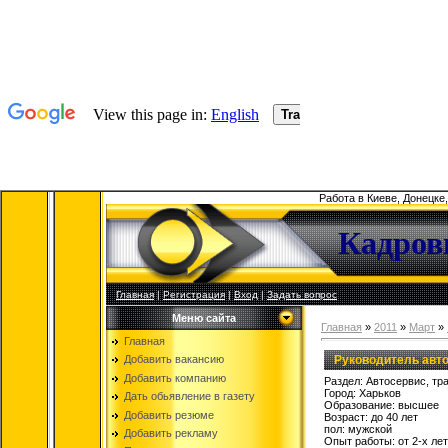
Работа в Киеве, Донецке
Кадров
Главная
|
Регистрация
|
Вход
|
Задать вопрос
Меню сайта
Главная
»
2011
»
Март
»
Главная
Руководитель авт
Добавить вакансию
Добавить компанию
Раздел: Автосервис, тр
Город: Харьков
Дать обьявление в газету
Образование: высшее
Добавить резюме
Возраст: до 40 лет
пол: мужской
Добавить рекламу
Опыт работы: от 2-х лет