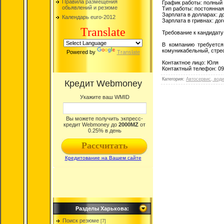
Правила размещения
График работы: полный
обьявлений и резюме
Тип работы: постоянная
Зарплата в долларах: д
Календарь euro-2012
Зарплата в гривнах: до
Translate
Требование к кандидату
В компанию требуется
комуникабельный, стре
Powered by
Translate
Контактное лицо: Юля
Контактный телефон: 0
Категория
:
Автосервис, води
Разделы Харькова:
Поиск резюме
[7]